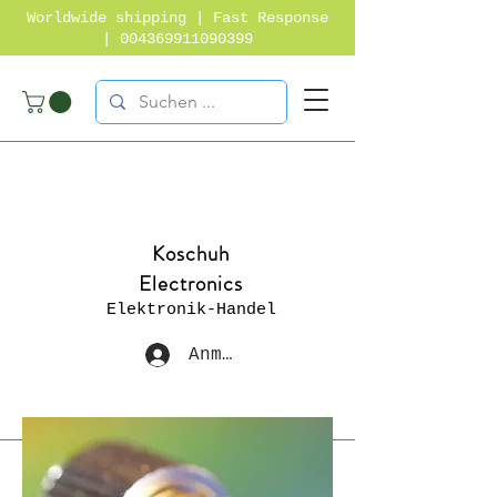
Worldwide shipping | Fast Response
|
004369911090399
Koschuh
Electronics
Elektronik-Handel
Anmelden