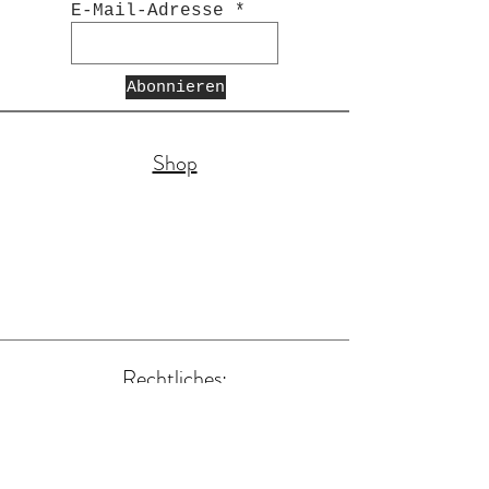
E-Mail-Adresse
Abonnieren
Shop
Rechtliches:
AGB und DSGVO (PDF)
Zahlungsmethoden
Impressum