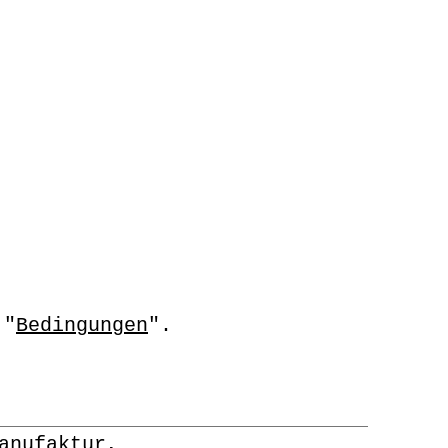
 "
Bedingungen
".
anufaktur,