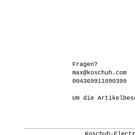
Fragen?
max@koschuh.com
004369911090399
Um die Artikelbes
Koschuh-Elect