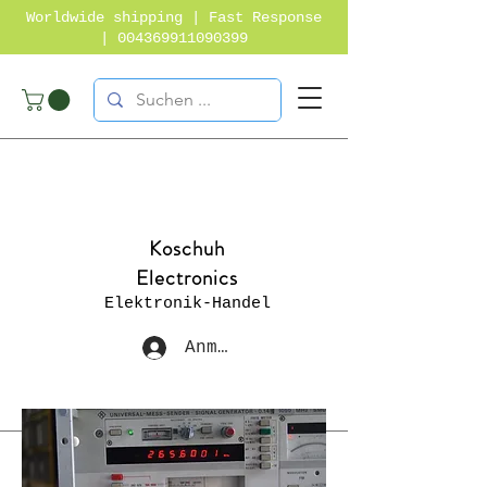
Worldwide shipping | Fast Response
|
004369911090399
Koschuh
Electronics
Elektronik-Handel
Anmelden