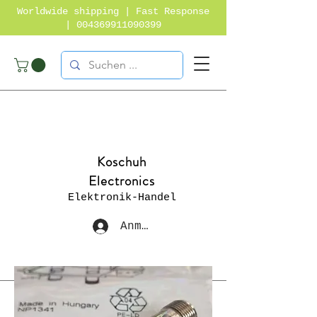
Worldwide shipping | Fast Response
|
004369911090399
Koschuh
Electronics
Elektronik-Handel
Anmelden