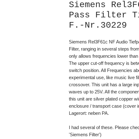
Siemens Rel3F
Pass Filter T
F.-Nr.30229
Siemens Rel3F61c NF Audio Tiefp
Filter, ranging in several steps f
only allows frequencies lower tha
The upper cut-off frequency is bet
switch position. All Frequencies abo
experimental use, like music live fi
crossover. This unit has a large in
waves up to 25V. All the component
this unit are silver plated copper w
enclosure / transport case (cover in
Lagerort: neben PA.
I had several of these. Please che
'Siemens Filter')