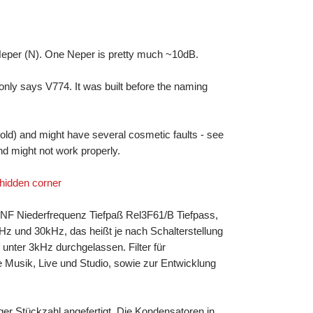
 Neper (N). One Neper is pretty much ~10dB.
 only says V774. It was built before the naming
old) and might have several cosmetic faults - see
and might not work properly.
 hidden corner
NF Niederfrequenz Tiefpaß Rel3F61/B Tiefpass,
z und 30kHz, das heißt je nach Schalterstellung
unter 3kHz durchgelassen. Filter für
 Musik, Live und Studio, sowie zur Entwicklung
ger Stückzahl angefertigt. Die Kondensatoren in