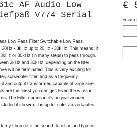
€ 
61c AF Audio Low
iefpaß V774 Serial
Anzah
ass Low Pass Filter Switchable Low Pass
rom 20Hz - 3kHz up to 20Hz - 30kHz. This means, it
n 3kHz or 30kHz (in many steps) to pass through.
ween 3kHz and 30kHz, depending on the filter
ve will be terminated. This is very exciting for
lter, subwoofer filter, and as a frequency
put and output transformer, capable of large sine
s are the finest you can get. Even the wires in
ires. The Filter comes in it's original wooden
cluded if shown). It is up for sale. Zu verkaufen.
ck my shop (use the search function and type in