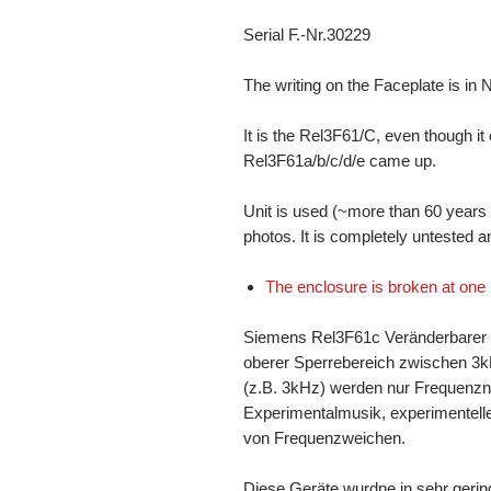
Serial F.-Nr.30229
The writing on the Faceplate is in
It is the Rel3F61/C, even though it
Rel3F61a/b/c/d/e came up.
Unit is used (~more than 60 years 
photos. It is completely untested 
The enclosure is broken at one
Siemens Rel3F61c Veränderbarer 
oberer Sperrebereich zwischen 3kH
(z.B. 3kHz) werden nur Frequenzn 
Experimentalmusik, experimentelle
von Frequenzweichen.
Diese Geräte wurdne in sehr gerin