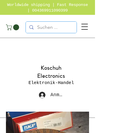
Worldwide shipping | Fast Response
|
004369911090399
Koschuh
Electronics
Elektronik-Handel
Anmelden