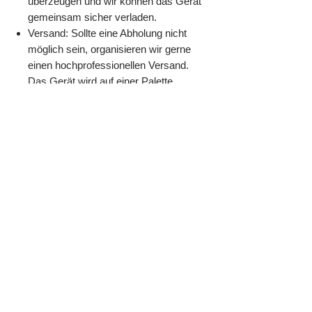
überzeugen und wir können das Gerät
gemeinsam sicher verladen.
Versand: Sollte eine Abholung nicht
möglich sein, organisieren wir gerne
einen hochprofessionellen Versand.
Das Gerät wird auf einer Palette
gesichert, mehrfach gepolstert und via
Spedition mit Versicherungsschutz
versendet. (Kosten auf Anfrage, da
abhängig vom Zielort).
Der Telefunken RAT700/2 ist eine Ikone. Er
repräsentiert eine Zeit, in der Deutschland
weltweit führend in der Computertechnik
war. Dieses Angebot richtet sich an
jemanden, der die historische Bedeutung
versteht und die seltene Chance ergreifen