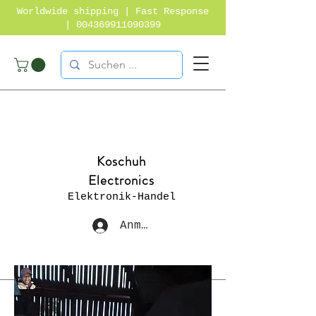
Worldwide shipping | Fast Response
|
004369911090399
Koschuh
Electronics
Elektronik-Handel
Anmelden