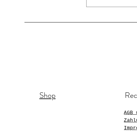
Shop
Rec
AGB 
Zahl
Impr