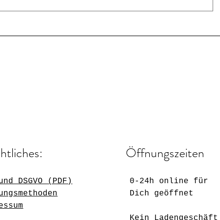
htliches:
Öffnungszeiten
und DSGVO (PDF)
0-24h online für
ungsmethoden
Dich geöffnet
essum
Kein Ladengeschäft