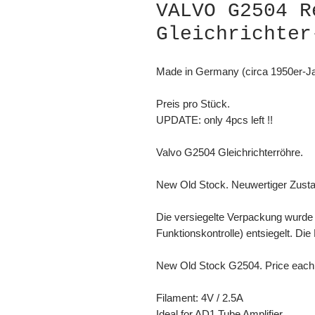
VALVO G2504 R
Gleichrichter
Made in Germany (circa 1950er-J
Preis pro Stück.
UPDATE: only 4pcs left !!
Valvo G2504 Gleichrichterröhre.
New Old Stock. Neuwertiger Zustand
Die versiegelte Verpackung wurde
Funktionskontrolle) entsiegelt. Di
New Old Stock G2504. Price each 
Filament: 4V / 2.5A
Ideal for AD1 Tube Amplifier