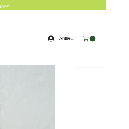
0399
Anmelden